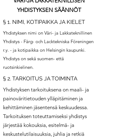
VÄRI-JA LAKKATEKNILLISEN
YHDISTYKSEN SÄÄNNÖT
§ 1. NIMI, KOTIPAIKKA JA KIELET
Yhdistyksen nimi on Väri- ja Lakkateknillinen
Yhdistys - Färg- och Lacktekniska Föreningen
r.y. - ja kotipaikka on Helsingin kaupunki.
Yhdistys on sekä suomen- että
ruotsinkielinen.
§ 2. TARKOITUS JA TOIMINTA
Yhdistyksen tarkoituksena on maali- ja
painoväritietouden ylläpitäminen ja
kehittäminen jäsentensä keskuudessa.
Tarkoituksen toteuttamiseksi yhdistys
järjestää kokouksia, esitelmä- ja
keskustelutilaisuuksia, juhlia ja retkiä