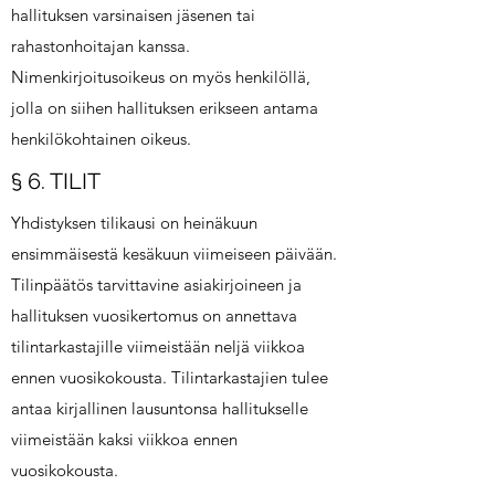
hallituksen varsinaisen jäsenen tai
rahastonhoitajan kanssa.
Nimenkirjoitusoikeus on myös henkilöllä,
jolla on siihen hallituksen erikseen antama
henkilökohtainen oikeus.
§ 6. TILIT
Yhdistyksen tilikausi on heinäkuun
ensimmäisestä kesäkuun viimeiseen päivään.
Tilinpäätös tarvittavine asiakirjoineen ja
hallituksen vuosikertomus on annettava
tilintarkastajille viimeistään neljä viikkoa
ennen vuosikokousta. Tilintarkastajien tulee
antaa kirjallinen lausuntonsa hallitukselle
viimeistään kaksi viikkoa ennen
vuosikokousta.