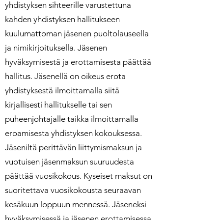
yhdistyksen sihteerille varustettuna
kahden yhdistyksen hallitukseen
kuulumattoman jäsenen puoltolauseella
ja nimikirjoituksella. Jäsenen
hyväksymisestä ja erottamisesta päättää
hallitus. Jäsenellä on oikeus erota
yhdistyksestä ilmoittamalla siitä
kirjallisesti hallitukselle tai sen
puheenjohtajalle taikka ilmoittamalla
eroamisesta yhdistyksen kokouksessa.
Jäseniltä perittävän liittymismaksun ja
vuotuisen jäsenmaksun suuruudesta
päättää vuosikokous. Kyseiset maksut on
suoritettava vuosikokousta seuraavan
kesäkuun loppuun mennessä. Jäseneksi
hyväksymisessä ja jäsenen erottamisessa