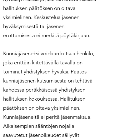
hallituksen päätöksen on oltava
yksimielinen. Keskustelua jäsenen
hyväksymisestä tai jäsenen
erottamisesta ei merkitä pöytäkirjaan.
Kunniajäseneksi voidaan kutsua henkilö,
joka erittäin kiitettävällä tavalla on
toiminut yhdistyksen hyväksi. Päätös
kunniajäsenen kutsumisesta on tehtävä
kahdessa peräkkäisessä yhdistyksen
hallituksen kokouksessa. Hallituksen
päätöksen on oltava yksimielinen.
Kunniajäseneltä ei peritä jäsenmaksua.
Aikaisempien sääntöjen nojalla
saavutetut jäsenoikeudet säilyvät.