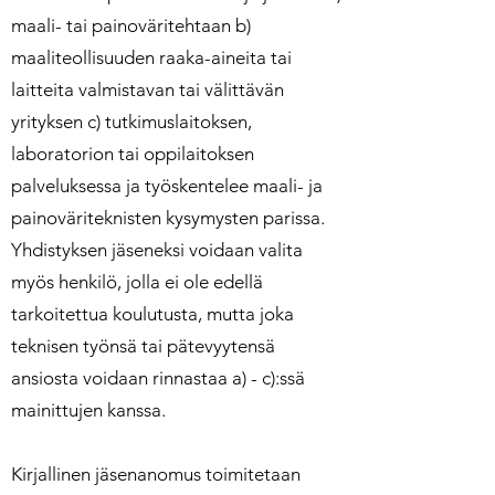
maali- tai painoväritehtaan b)
maaliteollisuuden raaka-aineita tai
laitteita valmistavan tai välittävän
yrityksen c) tutkimuslaitoksen,
laboratorion tai oppilaitoksen
palveluksessa ja työskentelee maali- ja
painoväriteknisten kysymysten parissa.
Yhdistyksen jäseneksi voidaan valita
myös henkilö, jolla ei ole edellä
tarkoitettua koulutusta, mutta joka
teknisen työnsä tai pätevyytensä
ansiosta voidaan rinnastaa a) - c):ssä
mainittujen kanssa.
Kirjallinen jäsenanomus toimitetaan