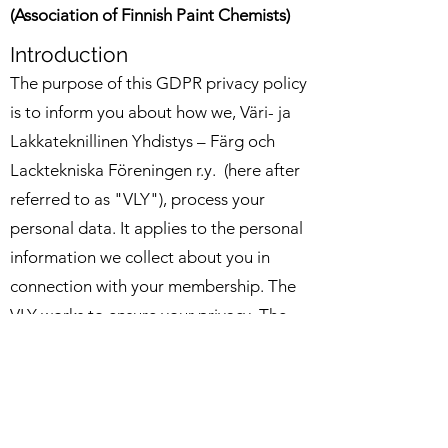
(Association of Finnish Paint Chemists)
Introduction
The purpose of this GDPR privacy policy
is to inform you about how we, Väri- ja
Lakkateknillinen Yhdistys – Färg och
Lacktekniska Föreningen r.y. (here after
referred to as "VLY"), process your
personal data. It applies to the personal
information we collect about you in
connection with your membership. The
VLY works to ensure your privacy. The
policy is updated as needed and the
latest version is always available on our
homepage (SLFpaint.org).
The VLY is responsible, in accordance