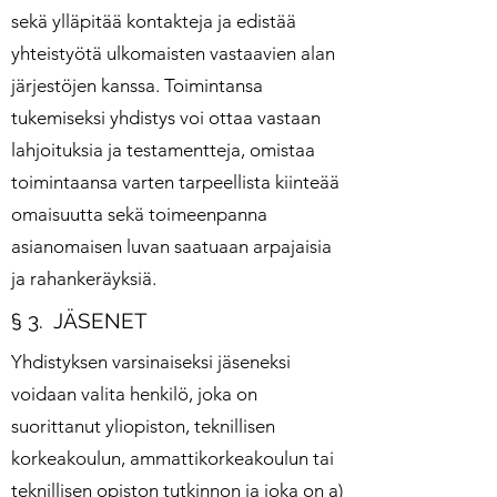
sekä ylläpitää kontakteja ja edistää
yhteistyötä ulkomaisten vastaavien alan
järjestöjen kanssa. Toimintansa
tukemiseksi yhdistys voi ottaa vastaan
lahjoituksia ja testamentteja, omistaa
toimintaansa varten tarpeellista kiinteää
omaisuutta sekä toimeenpanna
asianomaisen luvan saatuaan arpajaisia
ja rahankeräyksiä.
§ 3. JÄSENET
Yhdistyksen varsinaiseksi jäseneksi
voidaan valita henkilö, joka on
suorittanut yliopiston, teknillisen
korkeakoulun, ammattikorkeakoulun tai
teknillisen opiston tutkinnon ja joka on a)