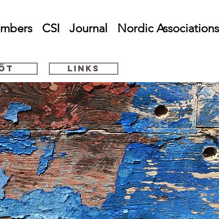
embers
CSI
Journal
Nordic Associations
öt
Links