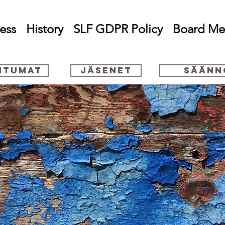
ess
History
SLF GDPR Policy
Board M
htumat
Jäsenet
Säänn